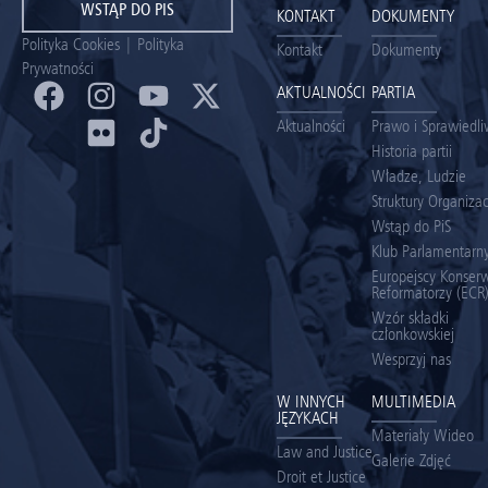
WSTĄP DO PIS
KONTAKT
DOKUMENTY
Polityka Cookies
|
Polityka
Kontakt
Dokumenty
Prywatności
AKTUALNOŚCI
PARTIA
Aktualności
Prawo i Sprawiedl
Historia partii
Władze, Ludzie
Struktury Organiza
Wstąp do PiS
Klub Parlamentarny
Europejscy Konserw
Reformatorzy (ECR
Wzór składki
członkowskiej
Wesprzyj nas
W INNYCH
MULTIMEDIA
JĘZYKACH
Materiały Wideo
Law and Justice
Galerie Zdjęć
Droit et Justice