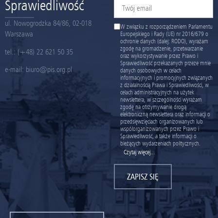
Sprawiedliwość
ul. Nowogrodzka 84/86, 02-018
W związku z rozporządzeniem Parlamentu
Warszawa
Europejskiego i Rady (UE) nr 2016/679 o
ochronie danych (dalej: RODO), wyrażam
zgodę na gromadzenie, przetwarzanie
tel.:
(+48) 22 621 50 35
oraz wykorzystywanie przez Prawo i
Sprawiedliwość przekazanych przeze mnie
e-mail:
biuro@pis.org.pl
danych osobowych w celach
informacyjnych i promocyjnych związanych
z działalnością Prawa i Sprawiedliwości, w
celach administracyjnych na użytek
newslettera, w szczególności wyrażam
zgodę na otrzymywanie drogą
elektroniczną newslettera oraz informacji o
przedsięwzięciach organizowanych lub
współorganizowanych przez Prawo i
Sprawiedliwość, a także informacji o
bieżących wydarzeniach politycznych.
Czytaj więcej...
ZAPISZ SIĘ