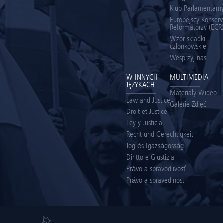
Klub Parlamentarny
Europejscy Konserw
Reformatorzy (ECR
Wzór składki
członkowskiej
Wesprzyj nas
W INNYCH
MULTIMEDIA
JĘZYKACH
Materiały Wideo
Law and Justice
Galerie Zdjęć
Droit et Justice
Ley y Justicia
Recht und Gerechtigkeit
Jog és Igazságosság
Diritto e Giustizia
Právo a spravodlivosť
Právo a spravedlnost