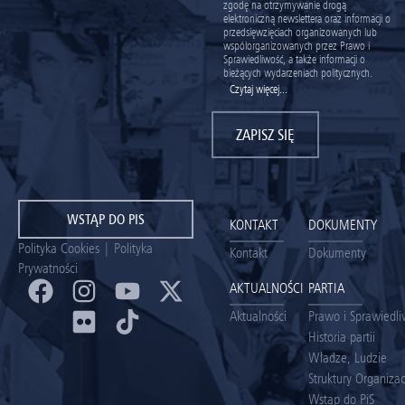
zgodę na otrzymywanie drogą
elektroniczną newslettera oraz informacji o
przedsięwzięciach organizowanych lub
współorganizowanych przez Prawo i
Sprawiedliwość, a także informacji o
bieżących wydarzeniach politycznych.
Czytaj więcej...
ZAPISZ SIĘ
WSTĄP DO PIS
KONTAKT
DOKUMENTY
Polityka Cookies
|
Polityka
Kontakt
Dokumenty
Prywatności
AKTUALNOŚCI
PARTIA
Aktualności
Prawo i Sprawiedl
Historia partii
Władze, Ludzie
Struktury Organiza
Wstąp do PiS