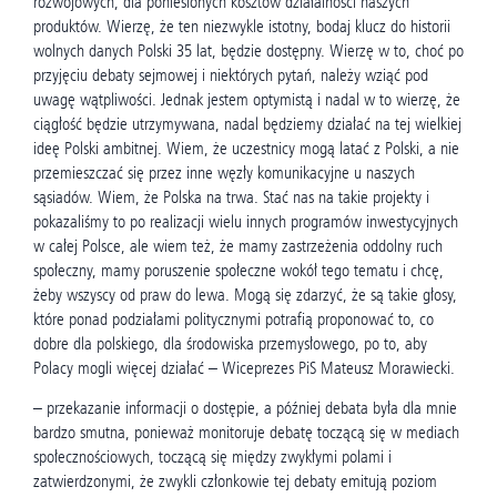
rozwojowych, dla poniesionych kosztów działalności naszych
produktów. Wierzę, że ten niezwykle istotny, bodaj klucz do historii
wolnych danych Polski 35 lat, będzie dostępny. Wierzę w to, choć po
przyjęciu debaty sejmowej i niektórych pytań, należy wziąć pod
uwagę wątpliwości. Jednak jestem optymistą i nadal w to wierzę, że
ciągłość będzie utrzymywana, nadal będziemy działać na tej wielkiej
ideę Polski ambitnej. Wiem, że uczestnicy mogą latać z Polski, a nie
przemieszczać się przez inne węzły komunikacyjne u naszych
sąsiadów. Wiem, że Polska na trwa. Stać nas na takie projekty i
pokazaliśmy to po realizacji wielu innych programów inwestycyjnych
w całej Polsce, ale wiem też, że mamy zastrzeżenia oddolny ruch
społeczny, mamy poruszenie społeczne wokół tego tematu i chcę,
żeby wszyscy od praw do lewa. Mogą się zdarzyć, że są takie głosy,
które ponad podziałami politycznymi potrafią proponować to, co
dobre dla polskiego, dla środowiska przemysłowego, po to, aby
Polacy mogli więcej działać – Wiceprezes PiS Mateusz Morawiecki.
– przekazanie informacji o dostępie, a później debata była dla mnie
bardzo smutna, ponieważ monitoruje debatę toczącą się w mediach
społecznościowych, toczącą się między zwykłymi polami i
zatwierdzonymi, że zwykli członkowie tej debaty emitują poziom