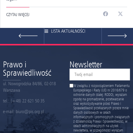
CZYTAJ WIĘCEJ
LISTA AKTUALNOŚCI
Prawo i
Newsletter
Sprawiedliwość
ul. Nowogrodzka 84/86, 02-018
W związku z rozporządzeniem Parlamentu
Warszawa
Europejskiego i Rady (UE) nr 2016/679 o
ochronie danych (dalej: RODO), wyrażam
zgodę na gromadzenie, przetwarzanie
tel.:
(+48) 22 621 50 35
oraz wykorzystywanie przez Prawo i
Sprawiedliwość przekazanych przeze mnie
e-mail:
biuro@pis.org.pl
danych osobowych w celach
informacyjnych i promocyjnych związanych
z działalnością Prawa i Sprawiedliwości, w
celach administracyjnych na użytek
newslettera, w szczególności wyrażam