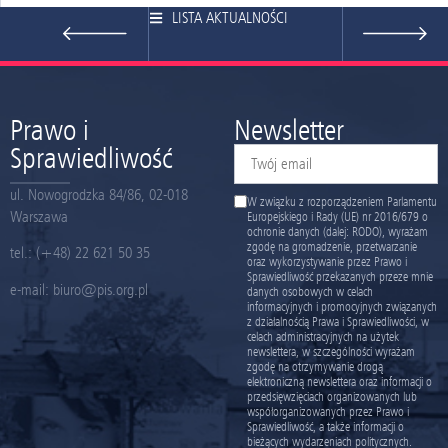
LISTA AKTUALNOŚCI
Prawo i
Newsletter
Sprawiedliwość
ul. Nowogrodzka 84/86, 02-018
W związku z rozporządzeniem Parlamentu
Warszawa
Europejskiego i Rady (UE) nr 2016/679 o
ochronie danych (dalej: RODO), wyrażam
zgodę na gromadzenie, przetwarzanie
tel.:
(+48) 22 621 50 35
oraz wykorzystywanie przez Prawo i
Sprawiedliwość przekazanych przeze mnie
e-mail:
biuro@pis.org.pl
danych osobowych w celach
informacyjnych i promocyjnych związanych
z działalnością Prawa i Sprawiedliwości, w
celach administracyjnych na użytek
newslettera, w szczególności wyrażam
zgodę na otrzymywanie drogą
elektroniczną newslettera oraz informacji o
przedsięwzięciach organizowanych lub
współorganizowanych przez Prawo i
Sprawiedliwość, a także informacji o
bieżących wydarzeniach politycznych.