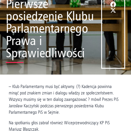
Pierwsze
posiedzenie Klubu
Parlamentarnego
Prawa i
Sprawiedliwości
– Klub Parlamentarny musi być aktywny. (?) Kadencja powinna
minąć pod znakiem zmian i dialogu władzy ze społeczeństwem.
Wszyscy musimy się w ten dialog zaangażować ? mówił Prezes PiS
Jarosław Kaczyński podczas pierwszego posiedzenia Klubu
Parlamentarnego PiS w Sejmie.
Na spotkaniu głos zabrał również Wiceprzewodniczący KP PiS
Mariusz Błaszczak.