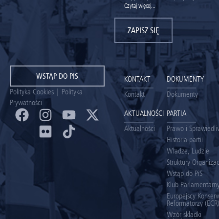
Czytaj więcej...
ZAPISZ SIĘ
WSTĄP DO PIS
KONTAKT
DOKUMENTY
Polityka Cookies
|
Polityka
Kontakt
Dokumenty
Prywatności
AKTUALNOŚCI
PARTIA
Aktualności
Prawo i Sprawiedl
Historia partii
Władze, Ludzie
Struktury Organiza
Wstąp do PiS
Klub Parlamentarny
Europejscy Konserw
Reformatorzy (ECR
Wzór składki