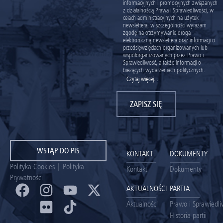
informacyjnych i promocyjnych związanych
z działalnością Prawa i Sprawiedliwości, w
celach administracyjnych na użytek
newslettera, w szczególności wyrażam
zgodę na otrzymywanie drogą
elektroniczną newslettera oraz informacji o
przedsięwzięciach organizowanych lub
współorganizowanych przez Prawo i
Sprawiedliwość, a także informacji o
bieżących wydarzeniach politycznych.
Czytaj więcej...
ZAPISZ SIĘ
WSTĄP DO PIS
KONTAKT
DOKUMENTY
Polityka Cookies
|
Polityka
Kontakt
Dokumenty
Prywatności
AKTUALNOŚCI
PARTIA
Aktualności
Prawo i Sprawiedl
Historia partii