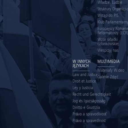
Władze, Ludzie
Struktury Organiza
Wstąp do PiS
Klub Parlamentarny
Europejscy Konserw
Reformatorzy (ECR
Wzór składki
członkowskiej
Wesprzyj nas
W INNYCH
MULTIMEDIA
JĘZYKACH
Materiały Wideo
Law and Justice
Galerie Zdjęć
Droit et Justice
Ley y Justicia
Recht und Gerechtigkeit
Jog és Igazságosság
Diritto e Giustizia
Právo a spravodlivosť
Právo a spravedlnost