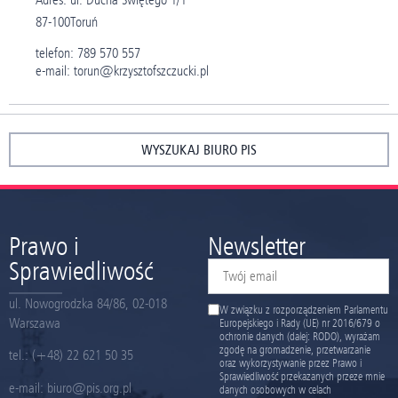
87-100
Toruń
telefon: 789 570 557
e-mail: torun@krzysztofszczucki.pl
WYSZUKAJ BIURO PIS
Prawo i
Newsletter
Sprawiedliwość
ul. Nowogrodzka 84/86, 02-018
W związku z rozporządzeniem Parlamentu
Warszawa
Europejskiego i Rady (UE) nr 2016/679 o
ochronie danych (dalej: RODO), wyrażam
zgodę na gromadzenie, przetwarzanie
tel.:
(+48) 22 621 50 35
oraz wykorzystywanie przez Prawo i
Sprawiedliwość przekazanych przeze mnie
e-mail:
biuro@pis.org.pl
danych osobowych w celach