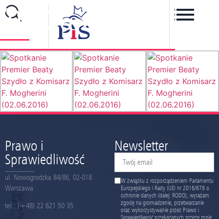
(02.06.2016)
Prawo i
Newsletter
Sprawiedliwość
ul. Nowogrodzka 84/86, 02-018
W związku z rozporządzeniem Parlamentu
Warszawa
Europejskiego i Rady (UE) nr 2016/679 o
ochronie danych (dalej: RODO), wyrażam
zgodę na gromadzenie, przetwarzanie
tel.:
(+48) 22 621 50 35
oraz wykorzystywanie przez Prawo i
Sprawiedliwość przekazanych przeze mnie