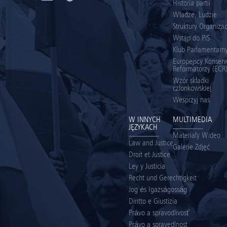
Historia partii
Władze, Ludzie
Struktury Organiza
Wstąp do PiS
Klub Parlamentarny
Europejscy Konserw
Reformatorzy (ECR
Wzór składki
członkowskiej
Wesprzyj nas
W INNYCH
MULTIMEDIA
JĘZYKACH
Materiały Wideo
Law and Justice
Galerie Zdjęć
Droit et Justice
Ley y Justicia
Recht und Gerechtigkeit
Jog és Igazságosság
Diritto e Giustizia
Právo a spravodlivosť
Právo a spravedlnost