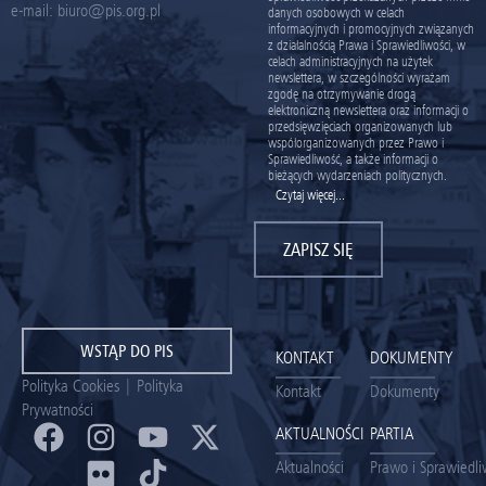
e-mail:
biuro@pis.org.pl
danych osobowych w celach
informacyjnych i promocyjnych związanych
z działalnością Prawa i Sprawiedliwości, w
celach administracyjnych na użytek
newslettera, w szczególności wyrażam
zgodę na otrzymywanie drogą
elektroniczną newslettera oraz informacji o
przedsięwzięciach organizowanych lub
współorganizowanych przez Prawo i
Sprawiedliwość, a także informacji o
bieżących wydarzeniach politycznych.
Czytaj więcej...
ZAPISZ SIĘ
WSTĄP DO PIS
KONTAKT
DOKUMENTY
Polityka Cookies
|
Polityka
Kontakt
Dokumenty
Prywatności
AKTUALNOŚCI
PARTIA
Aktualności
Prawo i Sprawiedl