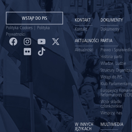
WSTĄP DO PIS
KONTAKT
DOKUMENTY
Polityka Cookies
|
Polityka
Kontakt
Dokumenty
Prywatności
AKTUALNOŚCI
PARTIA
Aktualności
Prawo i Sprawiedl
Historia partii
Władze, Ludzie
Struktury Organiza
Wstąp do PiS
Klub Parlamentarny
Europejscy Konserw
Reformatorzy (ECR
Wzór składki
członkowskiej
Wesprzyj nas
W INNYCH
MULTIMEDIA
JĘZYKACH