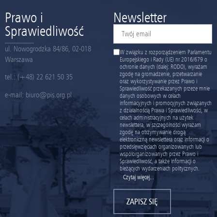
Prawo i
Newsletter
Sprawiedliwość
ul. Nowogrodzka 84/86, 02-018
W związku z rozporządzeniem Parlamentu
Warszawa
Europejskiego i Rady (UE) nr 2016/679 o
ochronie danych (dalej: RODO), wyrażam
zgodę na gromadzenie, przetwarzanie
tel.:
(+48) 22 621 50 35
oraz wykorzystywanie przez Prawo i
Sprawiedliwość przekazanych przeze mnie
e-mail:
biuro@pis.org.pl
danych osobowych w celach
informacyjnych i promocyjnych związanych
z działalnością Prawa i Sprawiedliwości, w
celach administracyjnych na użytek
newslettera, w szczególności wyrażam
zgodę na otrzymywanie drogą
elektroniczną newslettera oraz informacji o
przedsięwzięciach organizowanych lub
współorganizowanych przez Prawo i
Sprawiedliwość, a także informacji o
bieżących wydarzeniach politycznych.
Czytaj więcej...
ZAPISZ SIĘ