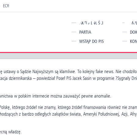
ECR
GP” ws. ustawy o SN
AKTUALNOŚCI
MUL
ws
PARTIA
DO
WSTĄP DO PIS
KON
ję ustawy o Sądzie Najwyższym są kłamliwe. To kolejny fake news. Nie chodziło
cja dziennikarska – powiedział Poseł PiS Jacek Sasin w programie ?Sygnały Dn
ownictwa w polskim internecie można zauważyć pewne anomalie.
olskę, którego źródeł nie znamy, którego źródeł finansowania również nie zna
zących z bardzo odległych zakątków świata, Ameryki Południowej, Azji, Afry
becną władzę.