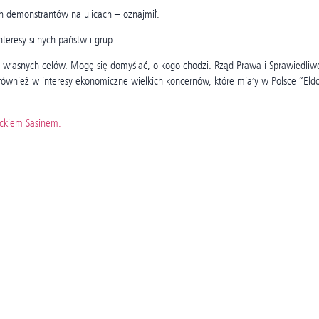
h demonstrantów na ulicach – oznajmił.
teresy silnych państw i grup.
do własnych celów. Mogę się domyślać, o kogo chodzi. Rząd Prawa i Sprawiedliw
 również w interesy ekonomiczne wielkich koncernów, które miały w Polsce “Eld
ackiem Sasinem.