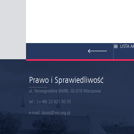
LISTA 
Prawo i Sprawiedliwość
ul. Nowogrodzka 84/86, 02-018 Warszawa
tel.:
(+48) 22 621 50 35
e-mail:
biuro@pis.org.pl