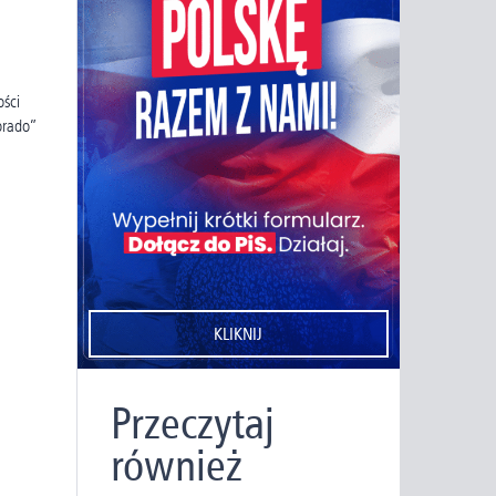
ości
orado”
KLIKNIJ
Przeczytaj
również