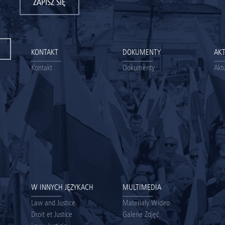
ZAPISZ SIĘ
KONTAKT
DOKUMENTY
AK
Kontakt
Dokumenty
Akt
W INNYCH JĘZYKACH
MULTIMEDIA
Law and Justice
Materiały Wideo
Droit et Justice
Galerie Zdjęć