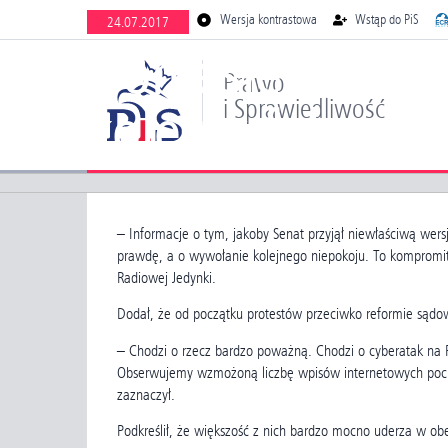
BIP
Newsletter
Wersja kontrastowa
Wstąp do PiS
24.07.2017
Doniesienia “D
Prawo
i Sprawiedliwość
kolejny fake ne
– Informacje o tym, jakoby Senat przyjął niewłaściwą wers
prawdę, a o wywołanie kolejnego niepokoju. To kompromita
Radiowej Jedynki.
Dodał, że od początku protestów przeciwko reformie sąd
– Chodzi o rzecz bardzo poważną. Chodzi o cyberatak na P
Obserwujemy wzmożoną liczbę wpisów internetowych pochod
zaznaczył.
Podkreślił, że większość z nich bardzo mocno uderza w o