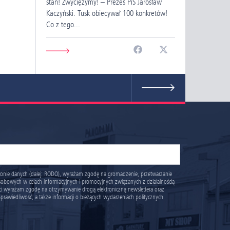
stan! Zwyciężymy! – Prezes PiS Jarosław
Kaczyński. Tusk obiecywał 100 konkretów!
Co z tego...
ronie danych (dalej: RODO), wyrażam zgodę na gromadzenie, przetwarzanie
obowych w celach informacyjnych i promocyjnych związanych z działalnością
ości wyrażam zgodę na otrzymywanie drogą elektroniczną newslettera oraz
rawiedliwość, a także informacji o bieżących wydarzeniach politycznych.