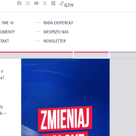
JĘZYK
 to
TIMEDIA
RADA EKSPERCKA
KUMENTY
WESPRZYJ NAS
TAKT
NEWSLETTER
 o
ia?
my.
ki –