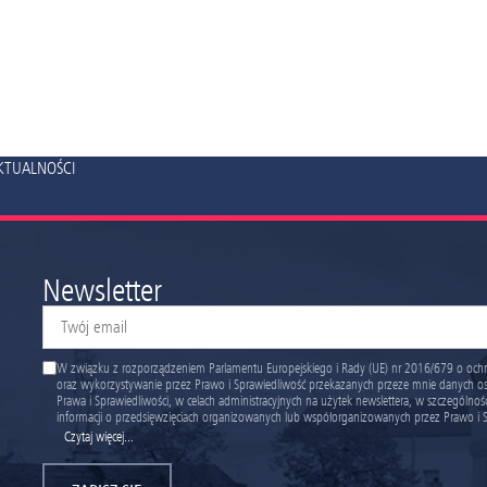
AKTUALNOŚCI
Newsletter
W związku z rozporządzeniem Parlamentu Europejskiego i Rady (UE) nr 2016/679 o och
oraz wykorzystywanie przez Prawo i Sprawiedliwość przekazanych przeze mnie danych os
Prawa i Sprawiedliwości, w celach administracyjnych na użytek newslettera, w szczególn
informacji o przedsięwzięciach organizowanych lub współorganizowanych przez Prawo i Sp
Czytaj więcej...