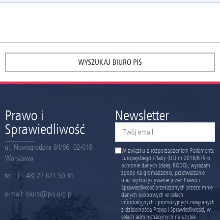
WYSZUKAJ BIURO PIS
Prawo i
Newsletter
Sprawiedliwość
ul. Nowogrodzka 84/86, 02-018
W związku z rozporządzeniem Parlamentu
Warszawa
Europejskiego i Rady (UE) nr 2016/679 o
ochronie danych (dalej: RODO), wyrażam
zgodę na gromadzenie, przetwarzanie
tel.:
(+48) 22 621 50 35
oraz wykorzystywanie przez Prawo i
Sprawiedliwość przekazanych przeze mnie
e-mail:
biuro@pis.org.pl
danych osobowych w celach
informacyjnych i promocyjnych związanych
z działalnością Prawa i Sprawiedliwości, w
celach administracyjnych na użytek