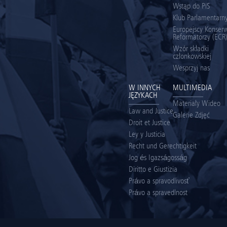
Wstąp do PiS
Klub Parlamentarny
Europejscy Konserw
Reformatorzy (ECR
Wzór składki
członkowskiej
Wesprzyj nas
W INNYCH
MULTIMEDIA
JĘZYKACH
Materiały Wideo
Law and Justice
Galerie Zdjęć
Droit et Justice
Ley y Justicia
Recht und Gerechtigkeit
Jog és Igazságosság
Diritto e Giustizia
Právo a spravodlivosť
Právo a spravedlnost