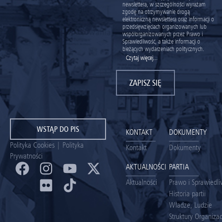
newslettera, w szczególności wyrażam
zgodę na otrzymywanie drogą
elektroniczną newslettera oraz informacji o
przedsięwzięciach organizowanych lub
współorganizowanych przez Prawo i
Sprawiedliwość, a także informacji o
bieżących wydarzeniach politycznych.
Czytaj więcej...
ZAPISZ SIĘ
WSTĄP DO PIS
KONTAKT
DOKUMENTY
Polityka Cookies
|
Polityka
Kontakt
Dokumenty
Prywatności
AKTUALNOŚCI
PARTIA
Aktualności
Prawo i Sprawiedl
Historia partii
Władze, Ludzie
Struktury Organiza