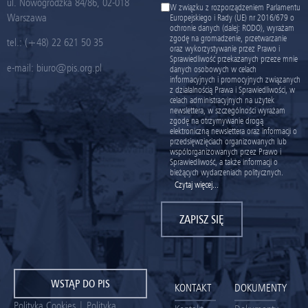
ul. Nowogrodzka 84/86, 02-018
W związku z rozporządzeniem Parlamentu
Warszawa
Europejskiego i Rady (UE) nr 2016/679 o
ochronie danych (dalej: RODO), wyrażam
zgodę na gromadzenie, przetwarzanie
tel.:
(+48) 22 621 50 35
oraz wykorzystywanie przez Prawo i
Sprawiedliwość przekazanych przeze mnie
e-mail:
biuro@pis.org.pl
danych osobowych w celach
informacyjnych i promocyjnych związanych
z działalnością Prawa i Sprawiedliwości, w
celach administracyjnych na użytek
newslettera, w szczególności wyrażam
zgodę na otrzymywanie drogą
elektroniczną newslettera oraz informacji o
przedsięwzięciach organizowanych lub
współorganizowanych przez Prawo i
Sprawiedliwość, a także informacji o
bieżących wydarzeniach politycznych.
Czytaj więcej...
ZAPISZ SIĘ
WSTĄP DO PIS
KONTAKT
DOKUMENTY
Polityka Cookies
|
Polityka