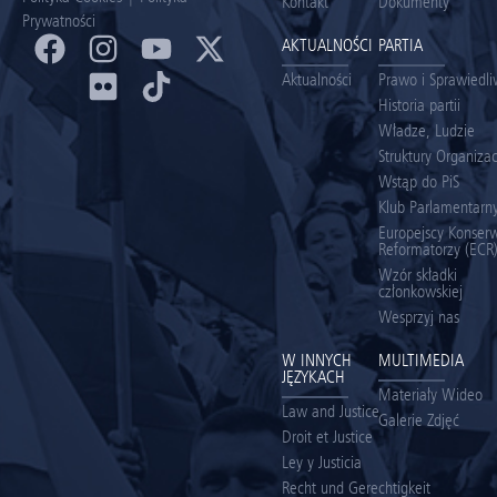
Kontakt
Dokumenty
Prywatności
AKTUALNOŚCI
PARTIA
Aktualności
Prawo i Sprawiedl
Historia partii
Władze, Ludzie
Struktury Organiza
Wstąp do PiS
Klub Parlamentarny
Europejscy Konserw
Reformatorzy (ECR
Wzór składki
członkowskiej
Wesprzyj nas
W INNYCH
MULTIMEDIA
JĘZYKACH
Materiały Wideo
Law and Justice
Galerie Zdjęć
Droit et Justice
Ley y Justicia
Recht und Gerechtigkeit